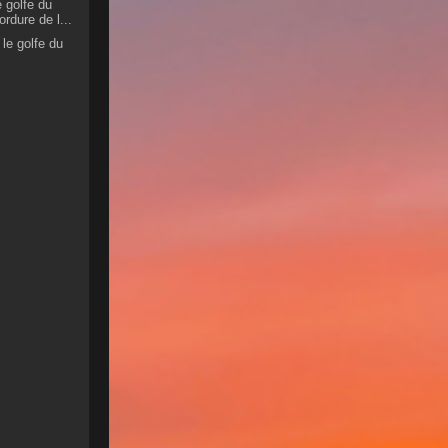
 golfe du
rdure de l...
 le golfe du