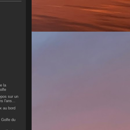
e la
olfe
repos sur un
s l'ans...
x au bord
 Golfe du