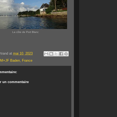
La côte de Port Blanc
rtrand
at
mai 10, 2023
M+JF Baden, France
mmentaire:
er un commentaire