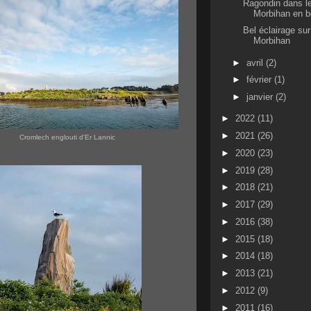
Ragondin dans le
Morbihan en bo
Bel éclairage sur
Morbihan
►
avril
(2)
►
février
(1)
►
janvier
(2)
►
2022
(11)
►
2021
(26)
Cromlech englouti d'Er Lannic
►
2020
(23)
►
2019
(28)
►
2018
(21)
►
2017
(29)
►
2016
(38)
►
2015
(18)
►
2014
(18)
►
2013
(21)
►
2012
(9)
►
2011
(16)