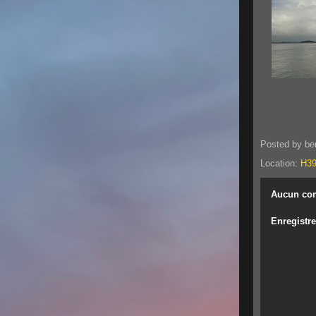
Posted by
be
Location:
H39
Aucun co
Enregistr