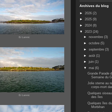
Archives du blog
►
2026
(2)
►
2025
(9)
►
2024
(8)
▼
2023
(24)
►
novembre
(3)
Er Lannic
►
octobre
(5)
►
septembre
(3)
►
août
(1)
►
juin
(1)
▼
mai
(6)
Grande Parade d
Semaine du G
Jolie sterne au 
corps-mort dan
Quelques oiseau
Er Lannic
des îles
Quelques îles du
Morbihan