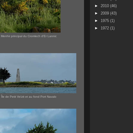
►
2010
(46)
►
2009
(43)
►
1975
(1)
►
1972
(1)
Menhir principal du Cromlech d'Er Lannic
Île de Petit Veïzit et au fond Port Navalo