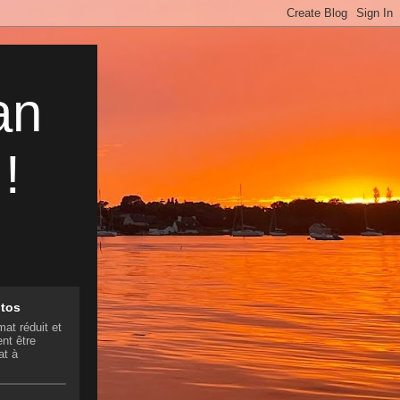
an
!
otos
mat réduit et
nt être
at à