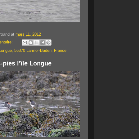
rtrand
at
mars 11, 2012
ntaire:
 Longue, 56870 Larmor-Baden, France
s-pies l'île Longue