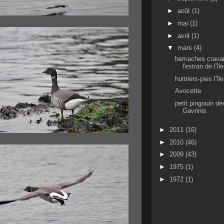
►
août
(1)
►
mai
(1)
►
avril
(1)
▼
mars
(4)
bernaches crava
l'estran de l'î
huitriers-pies l'î
Avocette
petit pingouin de
Gavrinis
►
2011
(16)
►
2010
(46)
►
2009
(43)
►
1975
(1)
►
1972
(1)