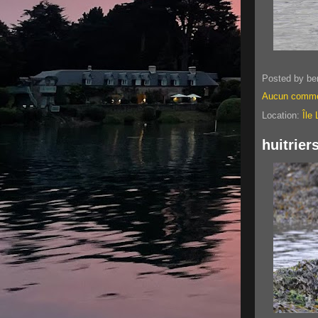
Posted by
be
Aucun comme
Location:
Île
huitrier