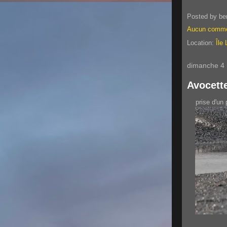
Posted by
be
Aucun comme
Location:
Île
dimanche 4
Avocett
prise d'un