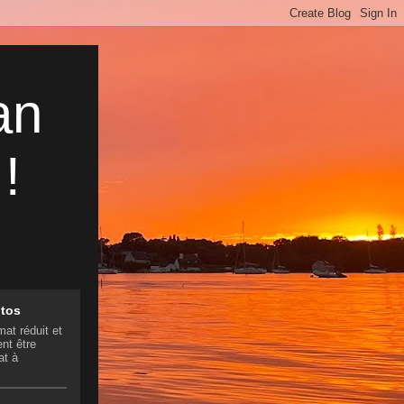
an
!
otos
mat réduit et
nt être
at à