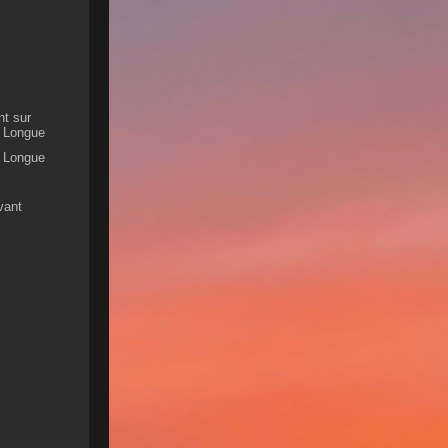
nt sur
le Longue
le Longue
vant