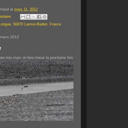
rtrand
at
mars 11, 2012
ntaire:
 Longue, 56870 Larmor-Baden, France
 mars 2012
e
 peu loin,mais on fera mieux la prochaine fois