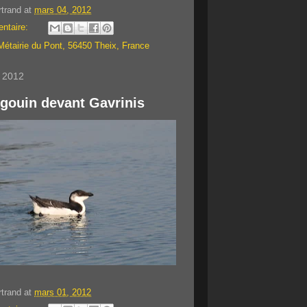
rtrand
at
mars 04, 2012
ntaire:
Métairie du Pont, 56450 Theix, France
s 2012
ngouin devant Gavrinis
rtrand
at
mars 01, 2012