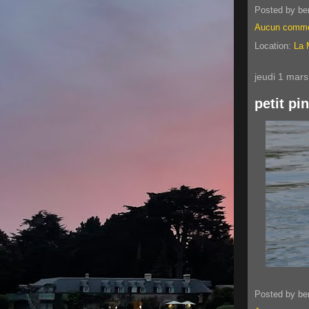
Posted by
be
Aucun comme
Location:
La 
jeudi 1 mar
petit pi
Posted by
be