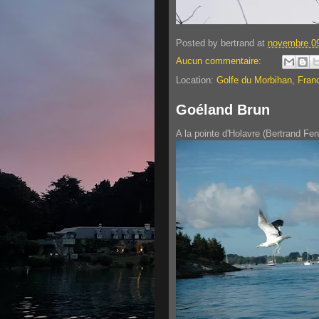
Posted by
bertrand
at
novembre 09
Aucun commentaire:
Location:
Golfe du Morbihan, Fran
Goéland Brun
A la pointe d'Holavre (Bertrand Fen