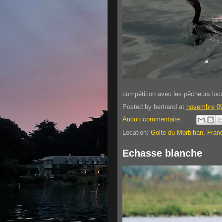
compétition avec les pêcheurs loc
Posted by
bertrand
at
novembre 09
Aucun commentaire:
Location:
Golfe du Morbihan, Fran
Echasse blanche