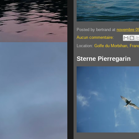
Posted by
bertrand
at
novembre 09
Aucun commentaire:
Location:
Golfe du Morbihan, Fran
Sterne Pierregarin