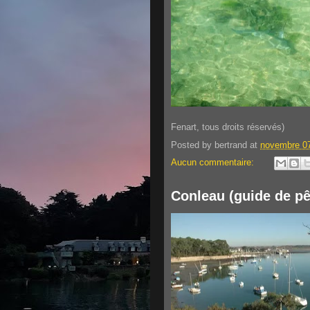
Fenart, tous droits réservés)
Posted by
bertrand
at
novembre 07
Aucun commentaire:
Conleau (guide de pê