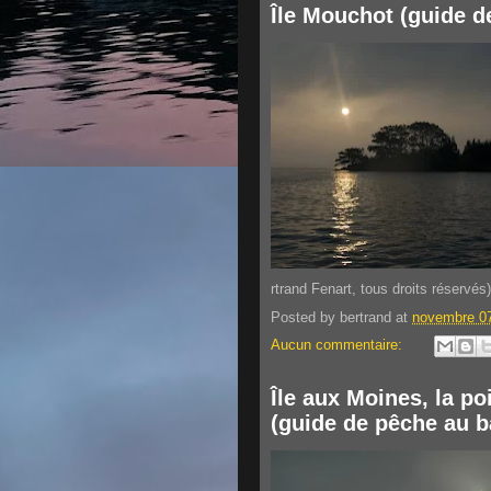
Île Mouchot (guide d
rtrand Fenart, tous droits réservés)
Posted by
bertrand
at
novembre 07
Aucun commentaire:
Île aux Moines, la po
(guide de pêche au b