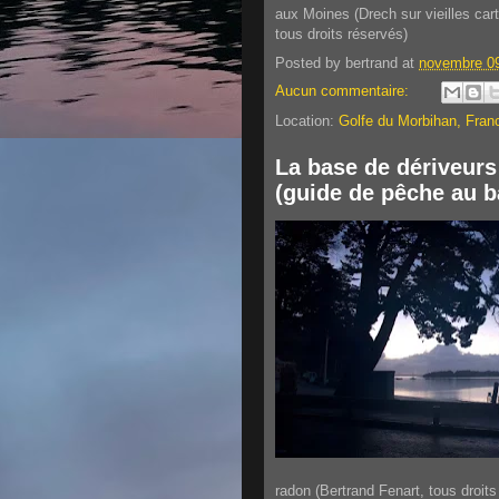
aux Moines (Drech sur vieilles cart
tous droits réservés)
Posted by
bertrand
at
novembre 09
Aucun commentaire:
Location:
Golfe du Morbihan, Fran
La base de dériveurs
(guide de pêche au b
radon (Bertrand Fenart, tous droits