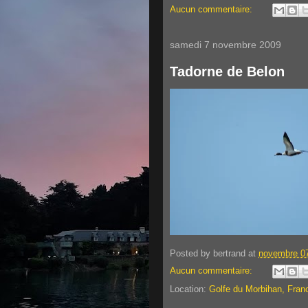
Aucun commentaire:
samedi 7 novembre 2009
Tadorne de Belon
Posted by
bertrand
at
novembre 07
Aucun commentaire:
Location:
Golfe du Morbihan, Fran