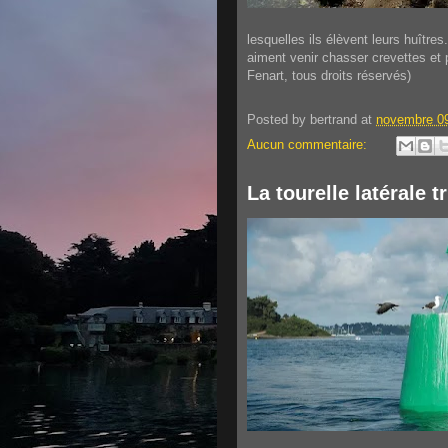
lesquelles ils élèvent leurs huître
aiment venir chasser crevettes et 
Fenart, tous droits réservés)
Posted by
bertrand
at
novembre 09
Aucun commentaire:
La tourelle latérale t