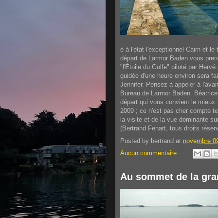
é à l'état l'exceptionnel Cairn et le 
départ de Larmor Baden vous prend
"l'Étoile du Golfe" piloté par Hervé 
guidée d'une heure environ sera fa
Jennifer. Pensez à appeler à l'ava
Bureau de Larmor Baden. Béatrice 
départ qui vous convient le mieux. 
2009 ; ce n'est pas cher compte ten
la visite et de la vue dominante sur
(Bertrand Fenart, tous droits réser
Posted by
bertrand
at
novembre 09
Aucun commentaire:
Au sommet de la gr