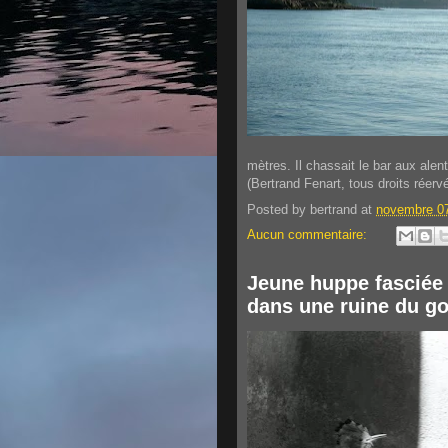
mètres. Il chassait le bar aux ale
(Bertrand Fenart, tous droits réerv
Posted by
bertrand
at
novembre 07
Aucun commentaire:
Jeune huppe fasciée 
dans une ruine du g