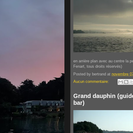
en arrière plan avec au centre la p
Fenart, tous droits réservés)
Posted by
bertrand
at
novembre 07
Aucun commentaire:
Grand dauphin (guid
bar)