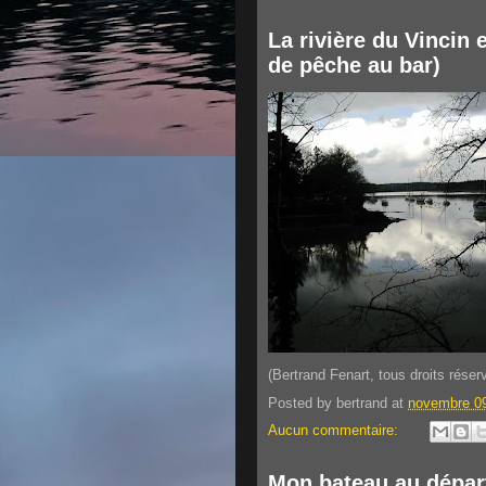
La rivière du Vincin 
de pêche au bar)
(Bertrand Fenart, tous droits réser
Posted by
bertrand
at
novembre 09
Aucun commentaire:
Mon bateau au dépar