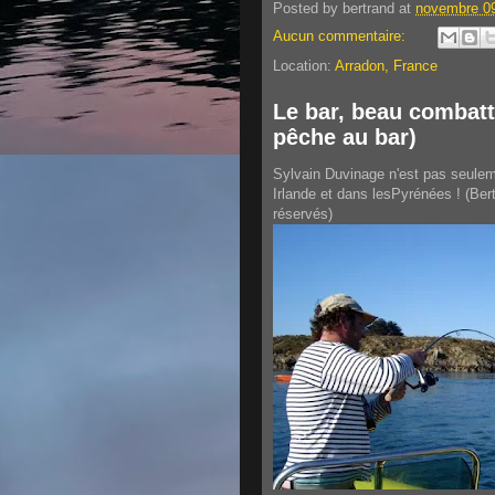
Posted by
bertrand
at
novembre 09
Aucun commentaire:
Location:
Arradon, France
Le bar, beau combatt
pêche au bar)
Sylvain Duvinage n'est pas seule
Irlande et dans lesPyrénées ! (Bert
réservés)