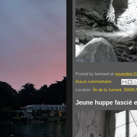
Posted by
bertrand
at
novembre 07
Aucun commentaire:
Location:
Île de la Jument, 56640 
Jeune huppe fascié et