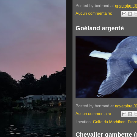
Posted by
bertrand
at
novembre 09
Aucun commentaire:
Goéland argenté
Posted by
bertrand
at
novembre 09
Aucun commentaire:
Location:
Golfe du Morbihan, Fran
Chevalier gambette 