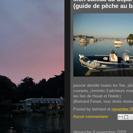
(guide de pêche au b
pouvoir aborder toutes les îles, pê
courants, j'emmèn 3 pêcheurs max
les îles de Houat et Hoëdic)
(Bertrand Fenart, tous droits réser
Posted by
bertrand
at
novembre 09
Aucun commentaire:
dimanche 8 novembre 2009