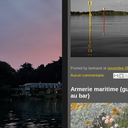
Posted by
bertrand
at
novembre 09
Aucun commentaire:
Armerie maritime (g
au bar)