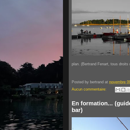
plan. (Bertrand Fenart, tous droits
Posted by
bertrand
at
novembre 09
Aucun commentaire:
En formation... (gui
bar)