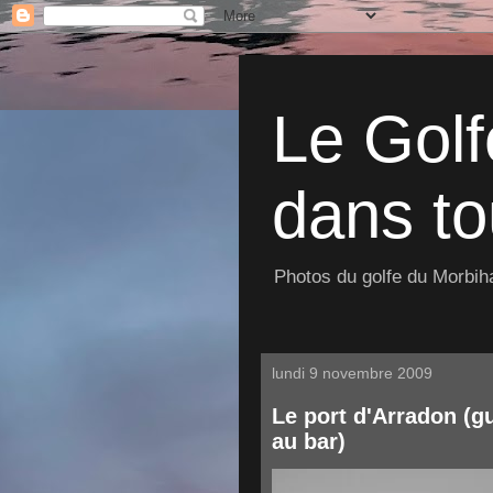
Le Golf
dans to
Photos du golfe du Morbiha
lundi 9 novembre 2009
Le port d'Arradon (g
au bar)