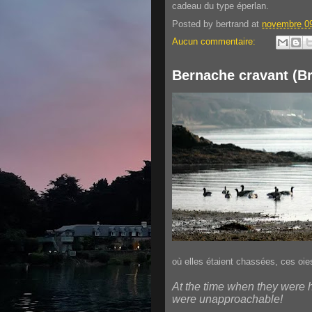
cadeau du type éperlan.
Posted by
bertrand
at
novembre 09
Aucun commentaire:
Bernache cravant (Br
où elles étaient chassées, ces oie
At the time when they were 
were unapproachable!