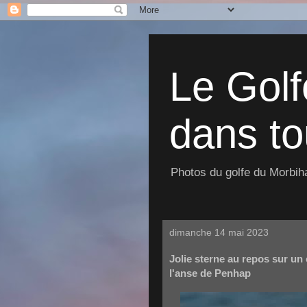
Le Golf
dans to
Photos du golfe du Morbiha
dimanche 14 mai 2023
Jolie sterne au repos sur un
l'anse de Penhap