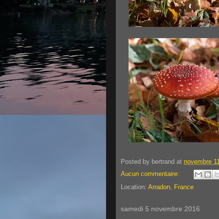
Posted by
bertrand
at
novembre 11
Aucun commentaire:
Location:
Arradon, France
samedi 5 novembre 2016