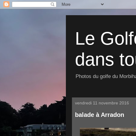
Le Golf
dans to
Photos du golfe du Morbiha
vendredi 11 novembre 2016
balade à Arradon