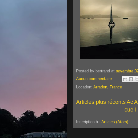
Posted by
bertrand
at
novembre 02
Aucun commentaire:
Location:
Arradon, France
Articles plus récents
Ac
A
cueil
Inscription à :
Articles (Atom)