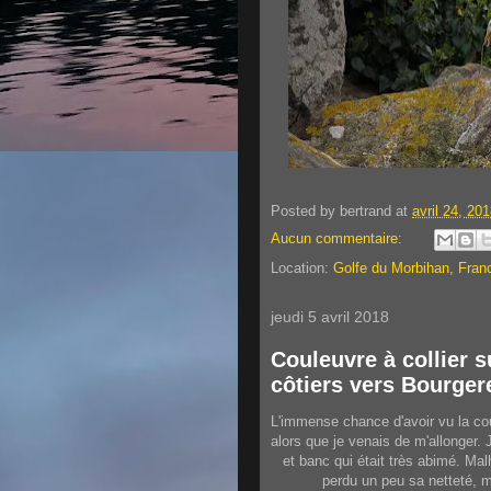
Posted by
bertrand
at
avril 24, 20
Aucun commentaire:
Location:
Golfe du Morbihan, Fran
jeudi 5 avril 2018
Couleuvre à collier 
côtiers vers Bourger
L'immense chance d'avoir vu la cou
alors que je venais de m'allonger. J
et banc qui était très abimé. Ma
perdu un peu sa netteté, m