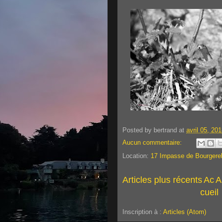
Posted by
bertrand
at
avril 05, 20
Aucun commentaire:
Location:
17 Impasse de Bourgerel
Articles plus récents
Ac
A
cueil
Inscription à :
Articles (Atom)