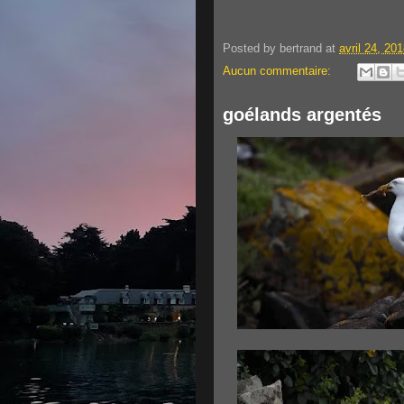
Posted by
bertrand
at
avril 24, 20
Aucun commentaire:
goélands argentés