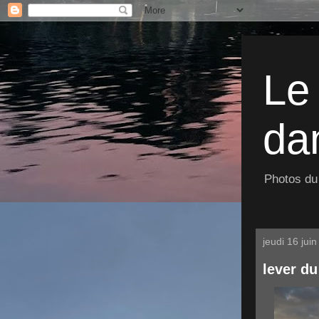
Le
dan
Photos du 
jeudi 16 jui
lever du