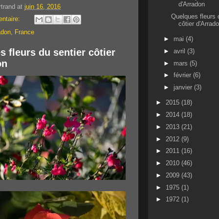
d'Arradon
rtrand
at
juin 16, 2016
Quelques fleurs 
ntaire:
côtier d'Arrad
adon, France
►
mai
(4)
 fleurs du sentier côtier
►
avril
(3)
on
►
mars
(5)
►
février
(6)
►
janvier
(3)
►
2015
(18)
►
2014
(18)
►
2013
(21)
►
2012
(9)
►
2011
(16)
►
2010
(46)
►
2009
(43)
►
1975
(1)
►
1972
(1)