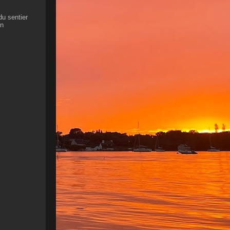
du sentier
on