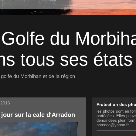
 Golfe du Morbih
s tous ses états 
golfe du Morbihan et de la région
n 2016
Protection des ph
les photos sont en for
 jour sur la cale d'Arradon
protégées. Elles peuve
demandées plein form
noredoo@yahoo.fr