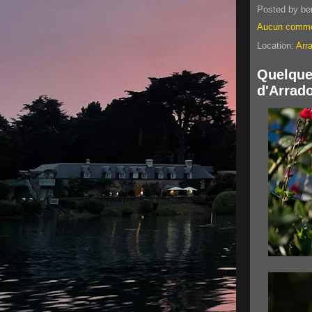
Posted by
be
Aucun comme
Location:
Arr
Quelques
d'Arrad