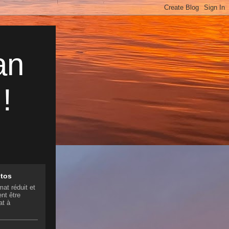
an
!
otos
mat réduit et
nt être
at à