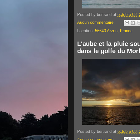
Posted by
bertrand
at
octobre 03,
Aucun commentaire:
Location:
56640 Arzon, France
L'aube et la pluie so
dans le golfe du Mor
Posted by
bertrand
at
octobre 03,
Aucun commentaire: