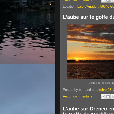
Location:
baie d'Arradon, 56840 G
L'aube sur le golfe 
L'aube sur le golfe 
Posted by
bertrand
at
octobre 03,
Aucun commentaire:
L'aube sur Drenec e