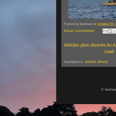
Posted by
bertrand
at
octobre 03,
Aucun commentaire:
Articles plus récents
Ac
A
cueil
Inscription à :
Articles (Atom)
© bertran