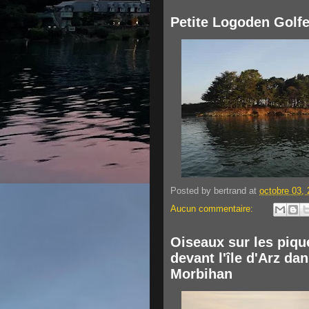
Petite Logoden Golf
Posted by
bertrand
at
octobre 03,
Aucun commentaire:
Oiseaux sur les piqu
devant l'île d'Arz da
Morbihan