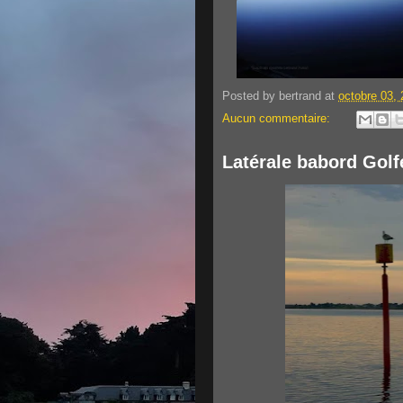
Posted by
bertrand
at
octobre 03,
Aucun commentaire:
Latérale babord Gol