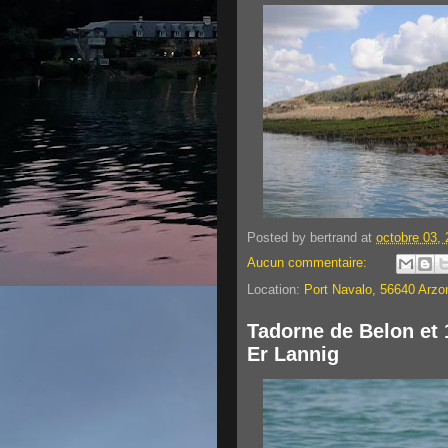
Posted by
bertrand
at
octobre 03,
Aucun commentaire:
Location:
Port Navalo, 56640 Arzo
Tadorne de Belon et 
Er Lannig