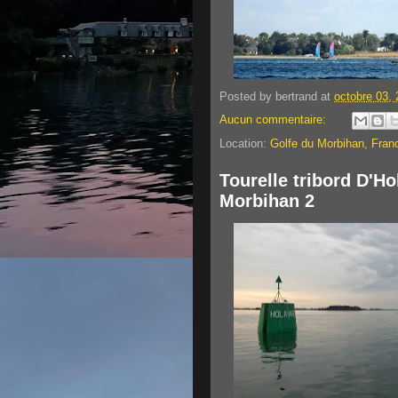
Posted by
bertrand
at
octobre 03,
Aucun commentaire:
Location:
Golfe du Morbihan, Fran
Tourelle tribord D'Ho
Morbihan 2