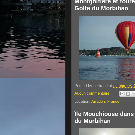
Montgolfière et toure
Golfe du Morbihan
Posted by
bertrand
at
octobre 03,
Aucun commentaire:
Location:
Arradon, France
Île Mouchiouse dans
du Morbihan