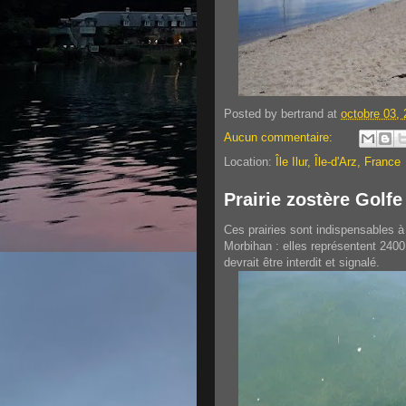
Posted by
bertrand
at
octobre 03,
Aucun commentaire:
Location:
Île Ilur, Île-d'Arz, France
Prairie zostère Golf
Ces prairies sont indispensables 
Morbihan : elles représentent 2400
devrait être interdit et signalé.