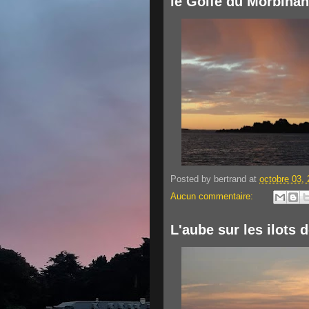
le Golfe du Morbihan
Posted by
bertrand
at
octobre 03,
Aucun commentaire:
L'aube sur les ilots 