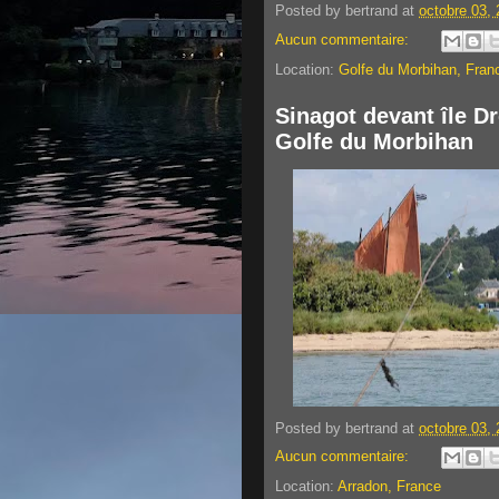
Posted by
bertrand
at
octobre 03,
Aucun commentaire:
Location:
Golfe du Morbihan, Fran
Sinagot devant île D
Golfe du Morbihan
Posted by
bertrand
at
octobre 03,
Aucun commentaire:
Location:
Arradon, France