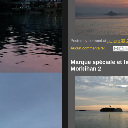
Posted by
bertrand
at
octobre 03,
Aucun commentaire:
Marque spéciale et l
Morbihan 2