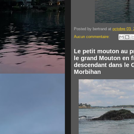
Posted by
bertrand
at
octobre 03,
Aucun commentaire:
Le petit mouton au p
le grand Mouton en f
descendant dans le 
Morbihan