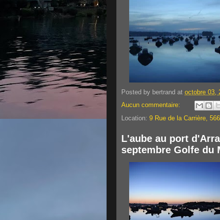
Posted by
bertrand
at
octobre 03,
Aucun commentaire:
Location:
9 Rue de la Carrière, 56
L'aube au port d'Arr
septembre Golfe du 