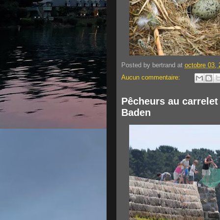
Posted by
bertrand
at
octobre 03,
Aucun commentaire:
Pêcheurs au carrelet
Baden