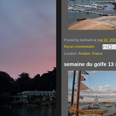
Posted by
bertrand
at
mai 14, 201
Aucun commentaire:
Location:
Arradon, France
semaine du golfe 13