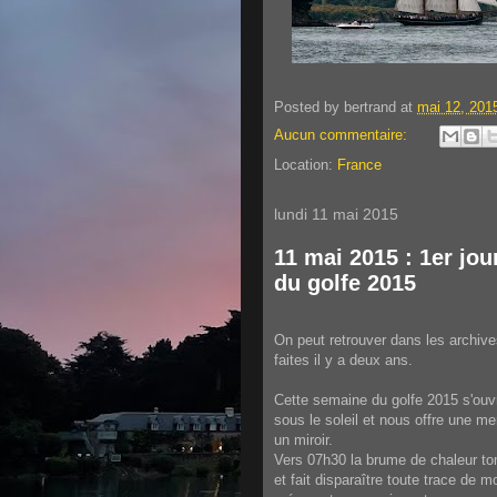
Posted by
bertrand
at
mai 12, 201
Aucun commentaire:
Location:
France
lundi 11 mai 2015
11 mai 2015 : 1er jou
du golfe 2015
On peut retrouver dans les archiv
faites il y a deux ans.
Cette semaine du golfe 2015 s'ouvr
sous le soleil et nous offre une m
un miroir.
Vers 07h30 la brume de chaleur t
et fait disparaître toute trace de m