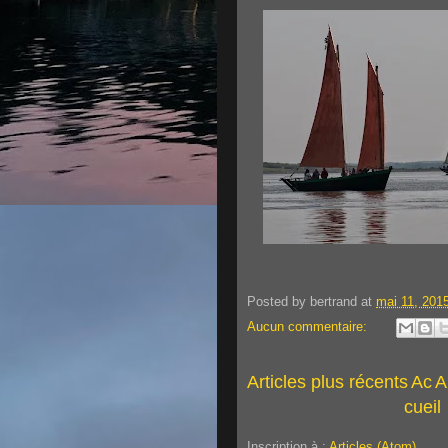
Posted by
bertrand
at
mai 11, 201
Aucun commentaire:
Articles plus récents
Ac
A
cueil
Inscription à :
Articles (Atom)