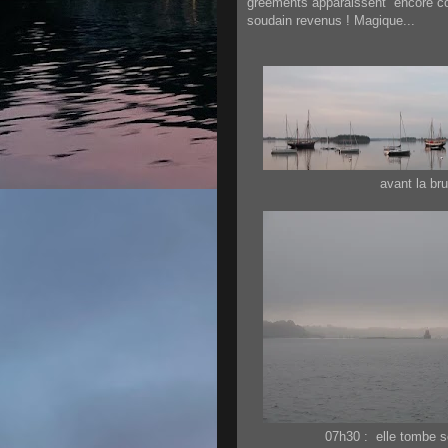
gréements apparaissent encore 
soudain revenus ! Magique...
avant la br
07h30 : elle tombe 