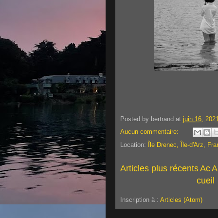
Posted by
bertrand
at
juin 16, 202
Aucun commentaire:
Location:
Île Drenec, Île-d'Arz, Fr
Articles plus récents
Ac
A
cueil
Inscription à :
Articles (Atom)