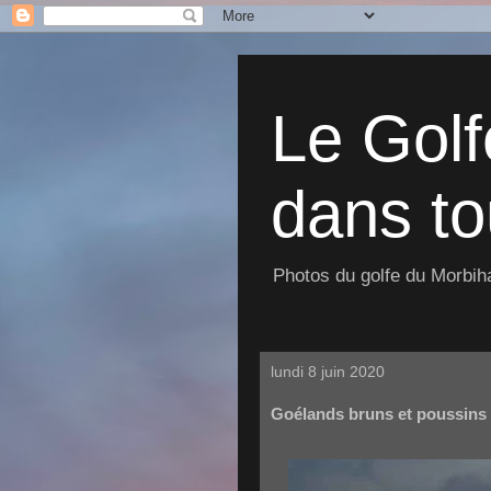
Le Golf
dans to
Photos du golfe du Morbiha
lundi 8 juin 2020
Goélands bruns et poussins