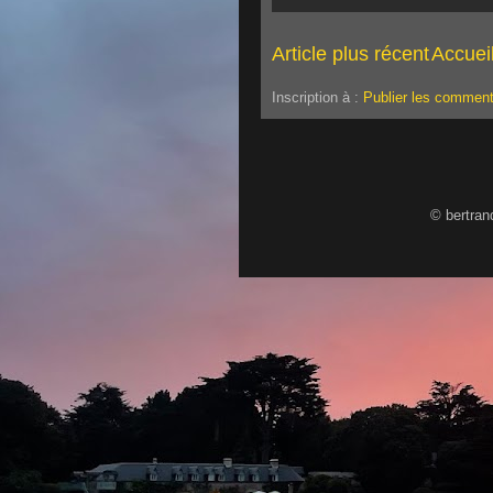
Article plus récent
Accuei
Inscription à :
Publier les comment
© bertran