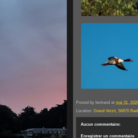
Posted by
bertrand
at
mai 31, 202
Location:
Grand Veïzit, 56870 Bad
Aucun commentaire:
Enregistrer un commentaire