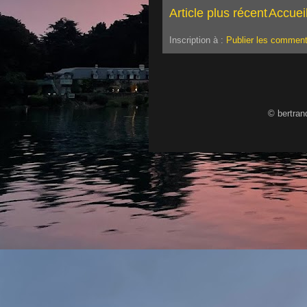
Article plus récent
Accuei
Inscription à :
Publier les comment
© bertran