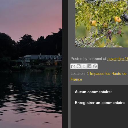
Posted by
bertrand
at
novembre 18
Location:
1 Impasse les Hauts de 
France
Aucun commentaire:
Enregistrer un commentaire