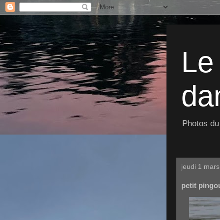
Le
dan
Photos du 
jeudi 1 mar
petit pingo