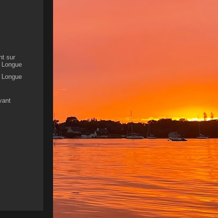
nt sur
le Longue
le Longue
vant