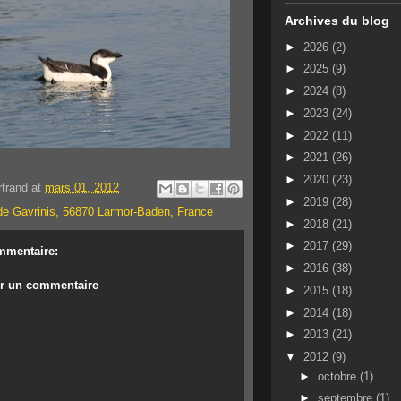
Archives du blog
►
2026
(2)
►
2025
(9)
►
2024
(8)
►
2023
(24)
►
2022
(11)
►
2021
(26)
►
2020
(23)
rtrand
at
mars 01, 2012
►
2019
(28)
 de Gavrinis, 56870 Larmor-Baden, France
►
2018
(21)
►
2017
(29)
mmentaire:
►
2016
(38)
er un commentaire
►
2015
(18)
►
2014
(18)
►
2013
(21)
▼
2012
(9)
►
octobre
(1)
►
septembre
(1)