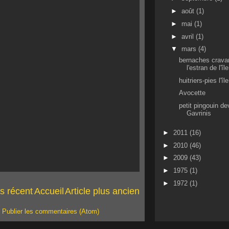
►
août
(1)
►
mai
(1)
►
avril
(1)
▼
mars
(4)
bernaches crava
l'estran de l'î
huitriers-pies l'î
Avocette
petit pingouin de
Gavrinis
►
2011
(16)
►
2010
(46)
►
2009
(43)
►
1975
(1)
►
1972
(1)
us récent
Accueil
Article plus ancien
:
Publier les commentaires (Atom)