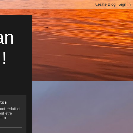
an
!
otos
mat réduit et
nt être
at à