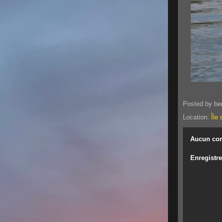
Posted by
be
Location:
Île
Aucun co
Enregistr