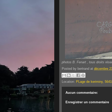
photos B. Fenart , tous droits rés
Posted by
bertrand
at
décembre 21
Location:
PLage de keriminy, 5641
Aucun commentaire:
Enregistrer un commentaire