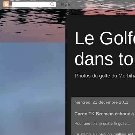
Le Golf
dans to
Photos du golfe du Morbiha
mercredi 21 décembre 2011
Cargo TK Bremem échoué à
Pour une fois je quitte le golfe...
Ce cargo au pavillon maltais est