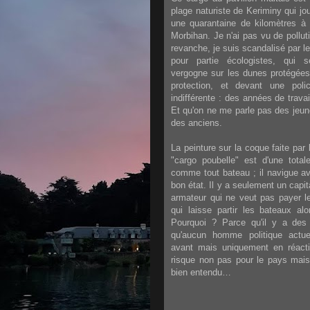
plage naturiste de Keriminy qui jou
une quarantaine de kilomètres à 
Morbihan. Je n'ai pas vu de polluti
revanche, je suis scandalisé par l
pour partie écologistes, qui
vergogne sur les dunes protégées,
protection, et devant une poli
indifférente : des années de trav
Et qu'on ne me parle pas des jeune
des anciens.
La peinture sur la coque faite par
"cargo poubelle" est d'une tota
comme tout bateau ; il navigue av
bon état. Il y a seulement un capi
armateur qui ne veut pas payer le
qui laisse partir les bateaux al
Pourquoi ? Parce qu'il y a des 
qu'aucun homme politique actuel
avant mais uniquement en réact
risque non pas pour le pays mais 
bien entendu…