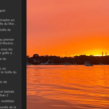
port
'Arradon en
fe du Mor...
Golfe du
au premier
nd Mouton...
e sous les
 golfe d...
fe du
ec en
 le Golfe du
ots de
et latérale
ihan 2
 morbihan
ourelle de la