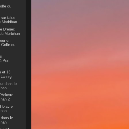
olfe du
sur talus
du Morbihan
le Drenec
 du Morbihan
eur en
 Golfe du
es
à Port
 et 13
 Lannig
ur dans le
ihan
D'Holavre
ihan 2
d'Holavre
ihan
 dans le
ihan