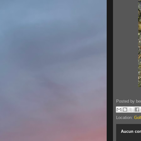
Posted by
be
Location:
Gol
Aucun co