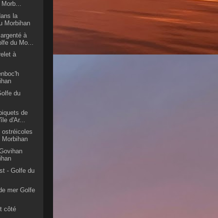
 Morb...
ans la
u Morbihan
 argenté à
olfe du Mo...
elet à
enboc'h
ihan
olfe du
piquets de
île d'Ar...
 ostréicoles
u Morbihan
e Govihan
ihan
est - Golfe du
de mer Golfe
st côté