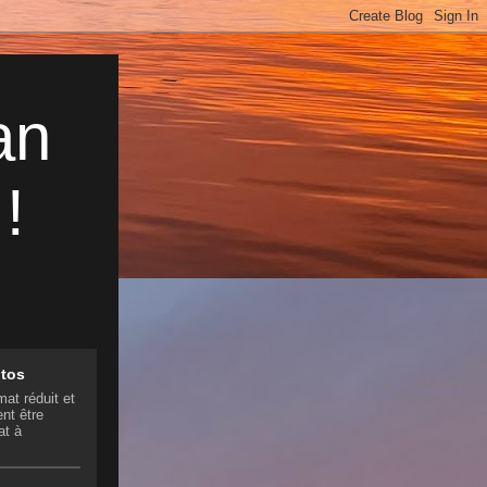
an
!
otos
mat réduit et
nt être
at à