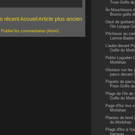
Truie Golfe du
Île Mouchiouse d
Brume golfe d
us récent
Accueil
Article plus ancien
Oeuf de goéland
l'Ile Longue G
:
Publier les commentaires (Atom)
Pêcheurs au carr
Larmor-Baden
L'aube devant P
Golfe du Morb
Petite Logoden G
Morbihan
Oiseaux sur les 
parcs devant l'
Piquets de parcs
Piren Golfe d
Plage de l'ïle d
Golfe du Morb
Page d'Ilur rive 
Morbihan
Plantes de bord 
du Morbihan
Plage d'Ilur à l'e
hameau