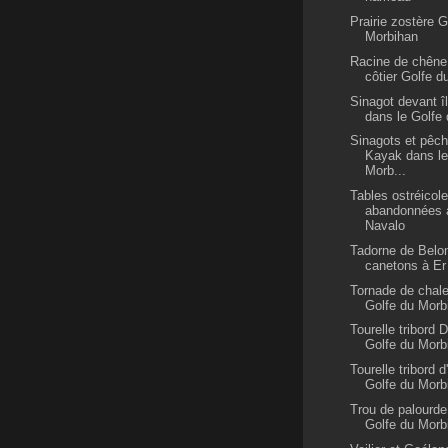
Prairie zostère G
Morbihan
Racine de chêne 
côtier Golfe 
Sinagot devant î
dans le Golfe
Sinagots et pêch
Kayak dans le
Morb...
Tables ostréicol
abandonnées 
Navalo
Tadorne de Belon
canetons à Er
Tornade de chale
Golfe du Morb
Tourelle tribord 
Golfe du Morb
Tourelle tribord 
Golfe du Morb
Trou de palourde
Golfe du Morb