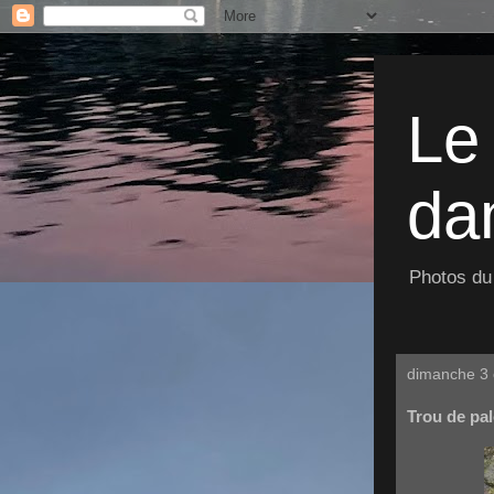
Le
dan
Photos du 
dimanche 3 
Trou de pa