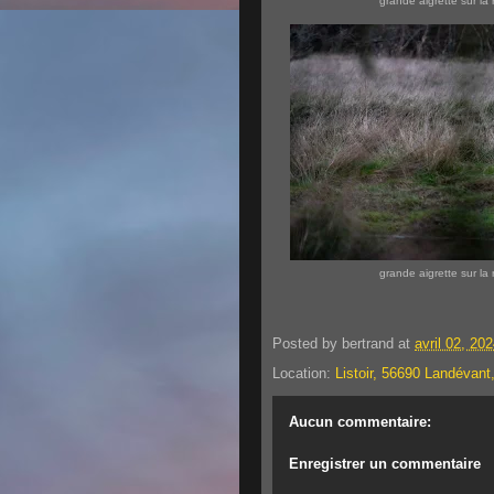
grande aigrette sur la r
grande aigrette sur la r
Posted by
bertrand
at
avril 02, 20
Location:
Listoir, 56690 Landévant
Aucun commentaire:
Enregistrer un commentaire