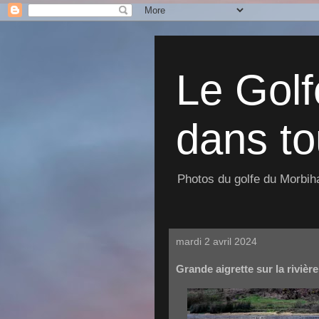
Le Golf
dans to
Photos du golfe du Morbiha
mardi 2 avril 2024
Grande aigrette sur la rivière