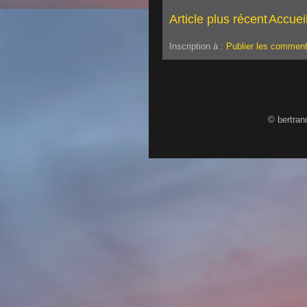
Article plus récent
Accuei
Inscription à :
Publier les comment
© bertran