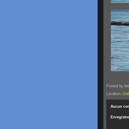
Posted by
be
Location:
Gol
Aucun co
Enregistr