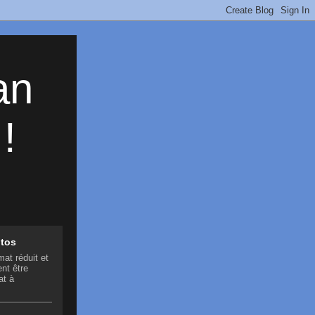
an
!
otos
mat réduit et
nt être
at à