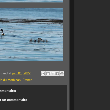
rtrand
at
juin 01, 2022
fe du Morbihan, France
mmentaire:
er un commentaire