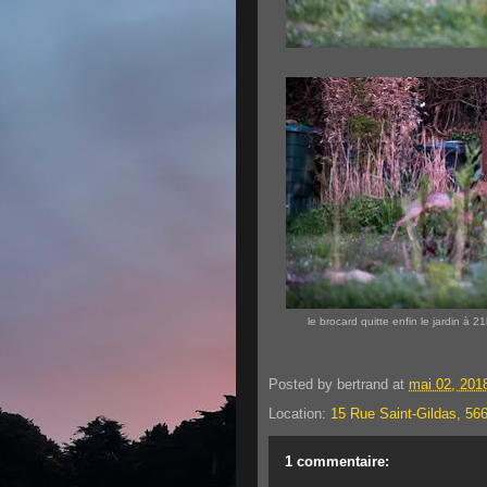
le brocard quitte enfin le jardin à 2
Posted by
bertrand
at
mai 02, 201
Location:
15 Rue Saint-Gildas, 56
1 commentaire: