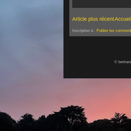
Article plus récent
Accuei
Inscription à :
Publier les comment
© bertran