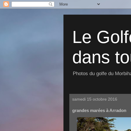
Le Golf
dans to
Photos du golfe du Morbiha
samedi 15 octobre 2016
grandes marées à Arradon