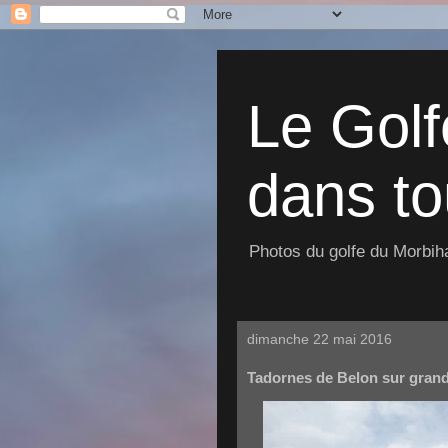
Le Golf
dans to
Photos du golfe du Morbiha
dimanche 22 mai 2016
Tadornes de Belon sur grand