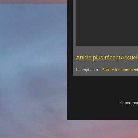
Article plus récent
Accuei
Inscription à :
Publier les comment
© bertran