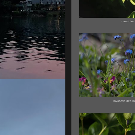
marronier
myosotis des m