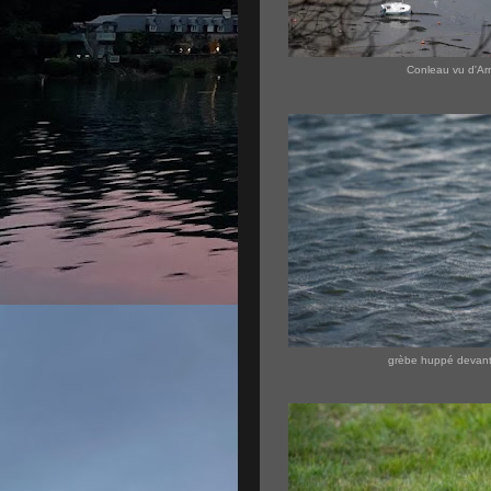
Conleau vu d'Ar
grèbe huppé devan