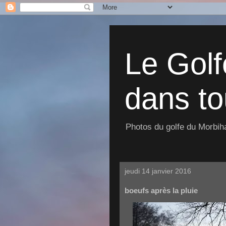
Le Golf
dans to
Photos du golfe du Morbiha
jeudi 14 janvier 2016
boeufs après la pluie