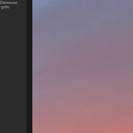
 Danseuse
 golfe