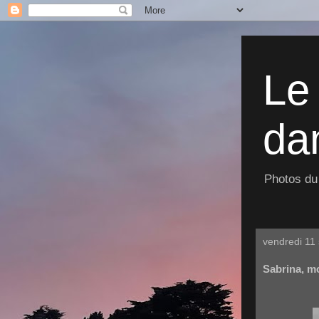
Le
dan
Photos du 
vendredi 11
Sabrina, mo