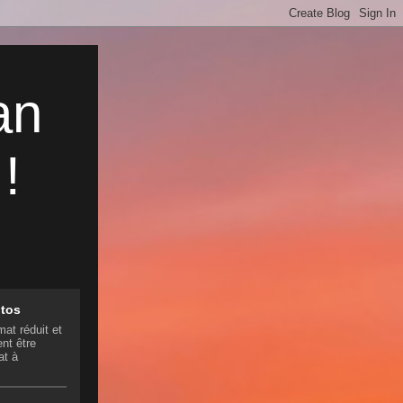
an
!
otos
mat réduit et
nt être
at à