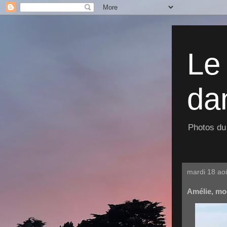
Le
dan
Photos du 
mardi 18 ao
Amélie, mo