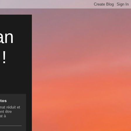
an
!
otos
mat réduit et
nt être
at à