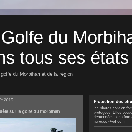
 Golfe du Morbih
s tous ses états 
golfe du Morbihan et de la région
ût 2015
Protection des ph
les photos sont en for
dèle sur le golfe du morbihan
protégées. Elles peuve
demandées plein form
noredoo@yahoo.fr