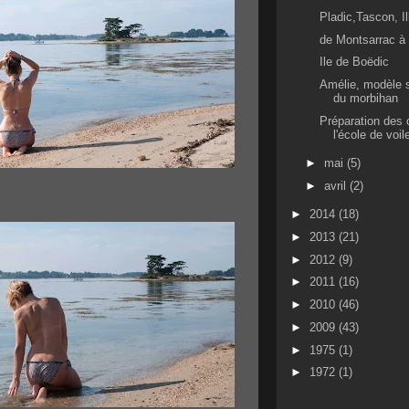
Pladic,Tascon, Il
de Montsarrac à 
Ile de Boëdic
Amélie, modèle s
du morbihan
Préparation des 
l'école de voile
►
mai
(5)
►
avril
(2)
►
2014
(18)
►
2013
(21)
►
2012
(9)
►
2011
(16)
►
2010
(46)
►
2009
(43)
►
1975
(1)
►
1972
(1)