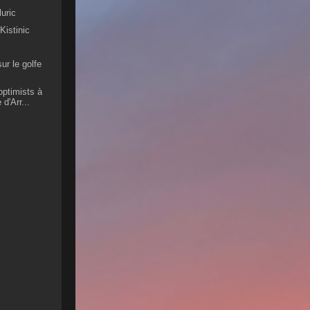
luric
Kistinic
ur le golfe
optimists à
 d'Arr...