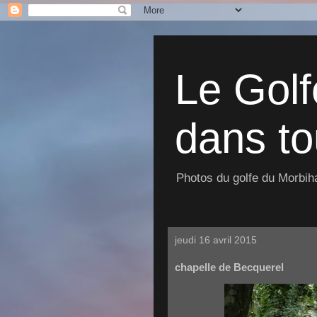
Le Golf
dans to
Photos du golfe du Morbiha
jeudi 16 avril 2015
chapelle de Becquerel