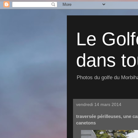
Le Golf
dans to
Photos du golfe du Morbiha
vendredi 14 mars 2014
traversée périlleuses, une c
canetons