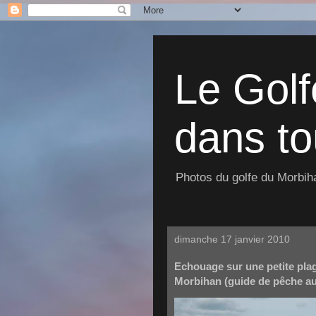
Le Golf
dans to
Photos du golfe du Morbiha
dimanche 17 janvier 2010
Echouage sur une petite pla
Morbihan (guide de pêche au